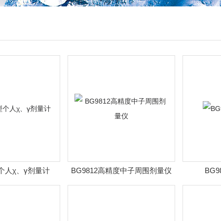
型个人χ、γ剂量计
BG9812高精度中子周围剂量仪
BG