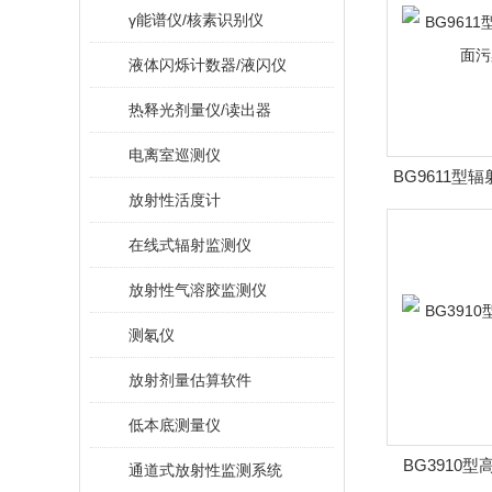
γ能谱仪/核素识别仪
液体闪烁计数器/液闪仪
热释光剂量仪/读出器
电离室巡测仪
BG9611型
放射性活度计
染
在线式辐射监测仪
放射性气溶胶监测仪
测氡仪
放射剂量估算软件
低本底测量仪
BG3910
通道式放射性监测系统