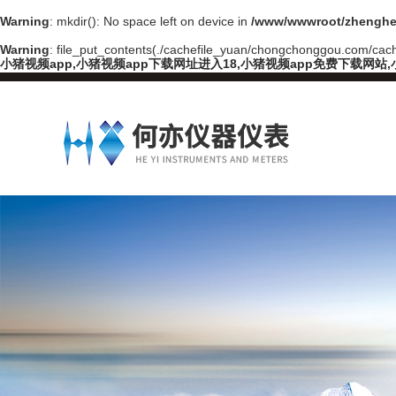
Warning
: mkdir(): No space left on device in
/www/wwwroot/zhenghe
Warning
: file_put_contents(./cachefile_yuan/chongchonggou.com/cache/
小猪视频app,小猪视频app下载网址进入18,小猪视频app免费下载网站,