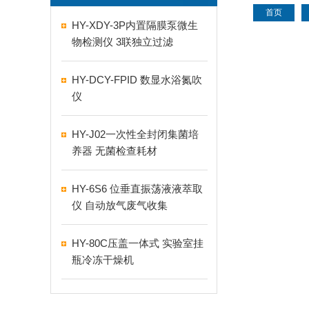
首页
HY-XDY-3P内置隔膜泵微生
物检测仪 3联独立过滤
HY-DCY-FPID 数显水浴氮吹
仪
HY-J02一次性全封闭集菌培
养器 无菌检查耗材
HY-6S6 位垂直振荡液液萃取
仪 自动放气废气收集
HY-80C压盖一体式 实验室挂
瓶冷冻干燥机