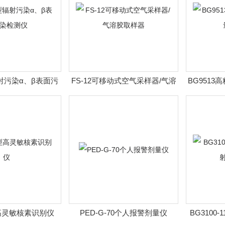
辐射污染α、β表面污
FS-12可移动式空气采样器/气溶
BG9513
检测仪
胶取样器
型高灵敏核素识别仪
PED-G-70个人报警剂量仪
BG3100