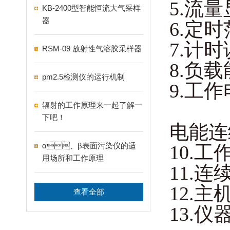
5.流量
KB-2400型智能恒流大气采样
器
6.定时范
7.计时误
RSM-09 放射性气溶胶采样器
8.负载
pm2.5检测仪的运行机制
9.工作电
辐射的工作原理来一起了解一
DC 
下吧！
电能连
α、β表面污染仪的适
10.工作
用场所和工作原理
11.连续
12.主
查看全部
13.仪器