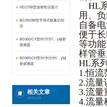
HL系列
HD175B型放射性活度计
用
BG3910M型手持式核素识别
自备电池
仪
便于长时
BG90GCY型X、γ辐射
等功能
探测器
样管垂直
BG90GCH型X、γ辐
HL系
射探测器
1.恒流范
2.流量误
3.流量重
相关文章
ARTICLES
4.流量稳