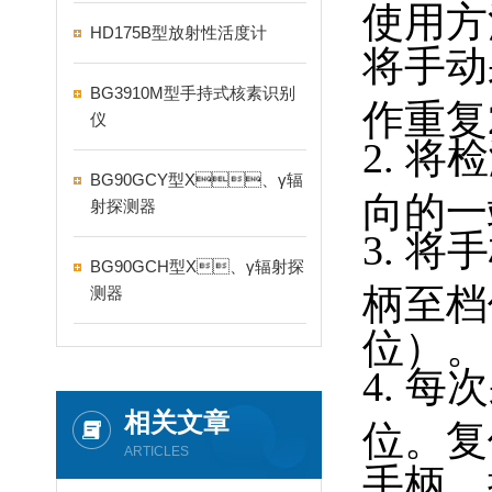
使用方法
HD175B型放射性活度计
将手动
BG3910M型手持式核素识别
作重复2-
仪
2. 
BG90GCY型X、γ辐
向的一
射探测器
3. 
BG90GCH型X、γ辐射探
柄至档
测器
位）。
4. 每
相关文章
位
ARTICLES
手柄