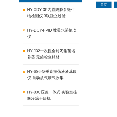
首页
HY-XDY-3P内置隔膜泵微生
物检测仪 3联独立过滤
HY-DCY-FPID 数显水浴氮吹
仪
HY-J02一次性全封闭集菌培
养器 无菌检查耗材
HY-6S6 位垂直振荡液液萃取
仪 自动放气废气收集
HY-80C压盖一体式 实验室挂
瓶冷冻干燥机