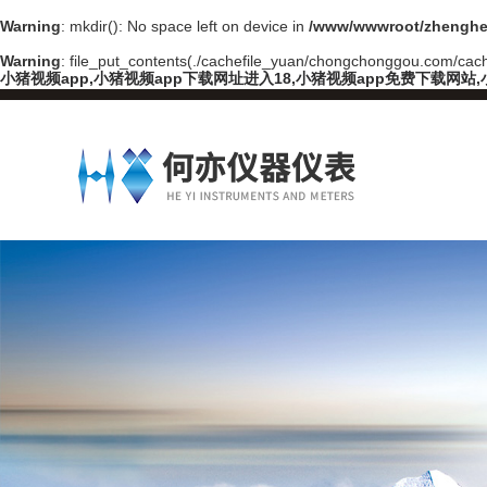
Warning
: mkdir(): No space left on device in
/www/wwwroot/zhenghe
Warning
: file_put_contents(./cachefile_yuan/chongchonggou.com/cache
小猪视频app,小猪视频app下载网址进入18,小猪视频app免费下载网站,