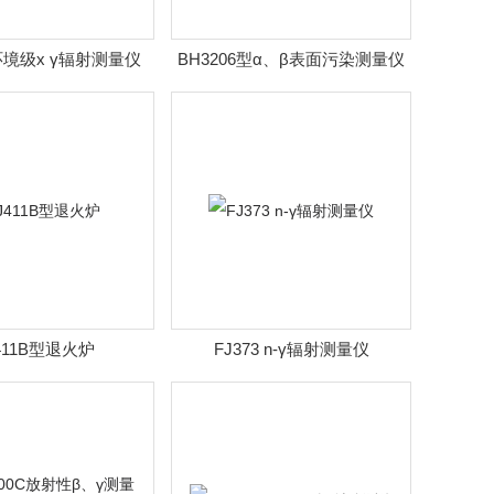
 环境级x γ辐射测量仪
BH3206型α、β表面污染测量仪
BH3206
411B型退火炉
FJ373 n-γ辐射测量仪