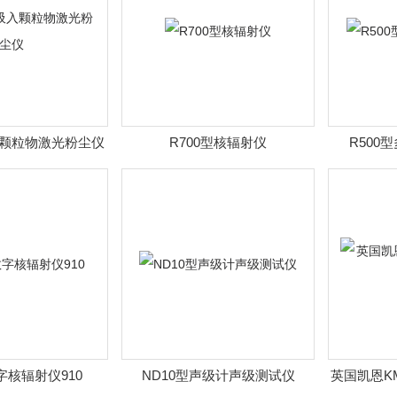
入颗粒物激光粉尘仪
R700型核辐射仪
R500
核辐射仪910
ND10型声级计声级测试仪
英国凯恩K