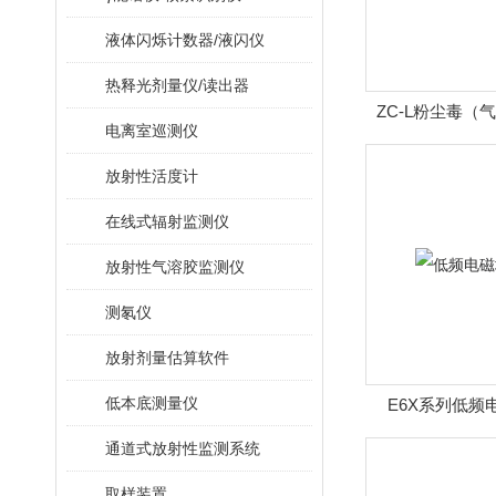
液体闪烁计数器/液闪仪
热释光剂量仪/读出器
ZC-L粉尘毒（
电离室巡测仪
放射性活度计
在线式辐射监测仪
放射性气溶胶监测仪
测氡仪
放射剂量估算软件
低本底测量仪
E6X系列低频
通道式放射性监测系统
取样装置