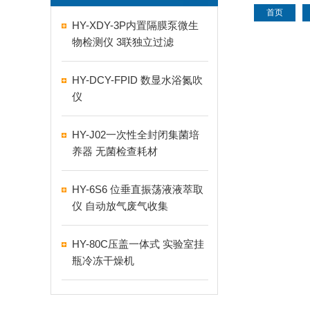
首页
HY-XDY-3P内置隔膜泵微生
物检测仪 3联独立过滤
HY-DCY-FPID 数显水浴氮吹
仪
HY-J02一次性全封闭集菌培
养器 无菌检查耗材
HY-6S6 位垂直振荡液液萃取
仪 自动放气废气收集
HY-80C压盖一体式 实验室挂
瓶冷冻干燥机