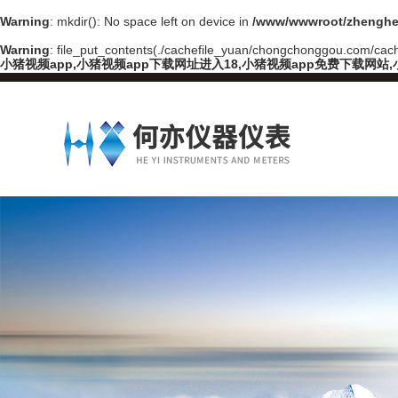
Warning
: mkdir(): No space left on device in
/www/wwwroot/zhenghe
Warning
: file_put_contents(./cachefile_yuan/chongchonggou.com/cache
小猪视频app,小猪视频app下载网址进入18,小猪视频app免费下载网站,