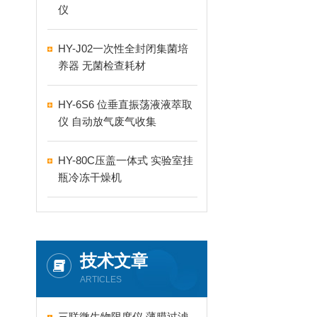
仪
HY-J02一次性全封闭集菌培
养器 无菌检查耗材
HY-6S6 位垂直振荡液液萃取
仪 自动放气废气收集
HY-80C压盖一体式 实验室挂
瓶冷冻干燥机
技术文章
ARTICLES
三联微生物限度仪 薄膜过滤