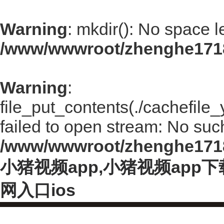
Warning
: mkdir(): No space l
/www/wwwroot/zhenghe171
Warning
:
file_put_contents(./cachefi
failed to open stream: No such 
/www/wwwroot/zhenghe171
小猪视频app,小猪视频app
网入口ios