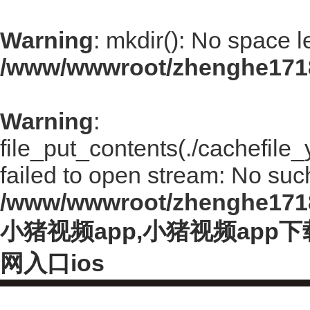
Warning
: mkdir(): No space l
/www/wwwroot/zhenghe171
Warning
:
file_put_contents(./cachefi
failed to open stream: No such 
/www/wwwroot/zhenghe171
小猪视频app,小猪视频app
网入口ios