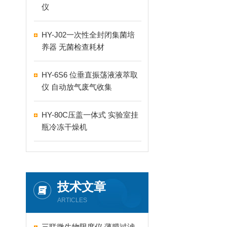
仪
HY-J02一次性全封闭集菌培
养器 无菌检查耗材
HY-6S6 位垂直振荡液液萃取
仪 自动放气废气收集
HY-80C压盖一体式 实验室挂
瓶冷冻干燥机
技术文章
ARTICLES
三联微生物限度仪 薄膜过滤