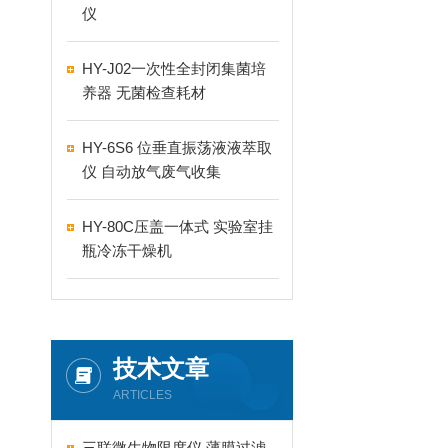
仪
HY-J02一次性全封闭集菌培
养器 无菌检查耗材
HY-6S6 位垂直振荡液液萃取
仪 自动放气废气收集
HY-80C压盖一体式 实验室挂
瓶冷冻干燥机
技术文章
ARTICLES
三联微生物限度仪 薄膜过滤