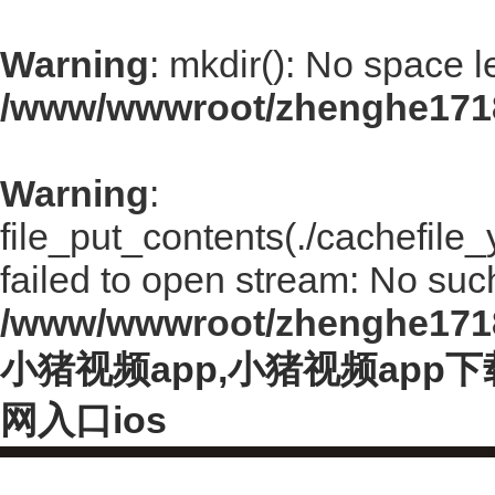
Warning
: mkdir(): No space l
/www/wwwroot/zhenghe171
Warning
:
file_put_contents(./cachefi
failed to open stream: No such 
/www/wwwroot/zhenghe171
小猪视频app,小猪视频app
网入口ios