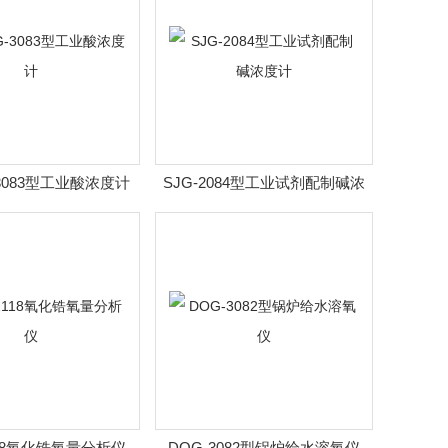
-3083型工业酸浓度计
SJG-2084型工业试剂配制碱浓
度计
118氧化锆氧量分析仪
DOG-3082型锅炉给水溶氧仪