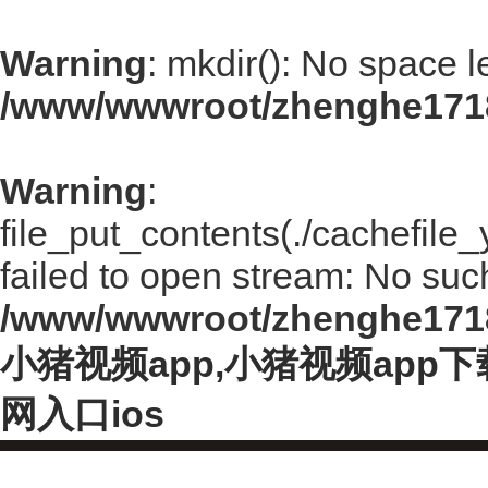
Warning
: mkdir(): No space l
/www/wwwroot/zhenghe171
Warning
:
file_put_contents(./cachefil
failed to open stream: No such 
/www/wwwroot/zhenghe171
小猪视频app,小猪视频app
网入口ios