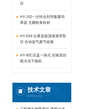
仪
HY-J02一次性全封闭集菌培
养器 无菌检查耗材
HY-6S6 位垂直振荡液液萃取
仪 自动放气废气收集
HY-80C压盖一体式 实验室挂
瓶冷冻干燥机
技术文章
ARTICLES
三联微生物限度仪 薄膜过滤