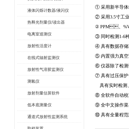
① 采用新半导体纳
液体闪烁计数器/液闪仪
② 采用3.5寸工
热释光剂量仪/读出器
② PPM、%
电离室巡测仪
③ 同时检测1-6
放射性活度计
④ 具有数据存储功
⑤ 内置强力真空泵
在线式辐射监测仪
⑥ 仪器除了检测气
放射性气溶胶监测仪
⑦ 具有过压保护
测氡仪
具有实时检测
放射剂量估算软件
⑧ 全软件自动校
低本底测量仪
⑨ 全中文操作菜
⑩ 具有全量程范围内温
通道式放射性监测系统
取样装置