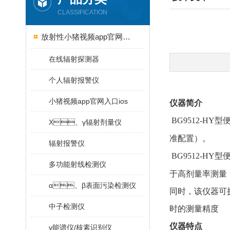
CLASSIFICATION
放射性小猪视频app官网入口ios
在线辐射探测器
个人辐射报警仪
小猪视频app官网入口ios
仪器
简介
BG9512
-HY
型便
X、γ辐射剂量仪
准配置）。
辐射报警仪
BG9512
-HY
型便
多功能射线检测仪
于高剂量率测量
α、β表面污染检测仪
同时，该
中子检测仪
时的测量精度
仪器特点
γ能谱仪/核素识别仪