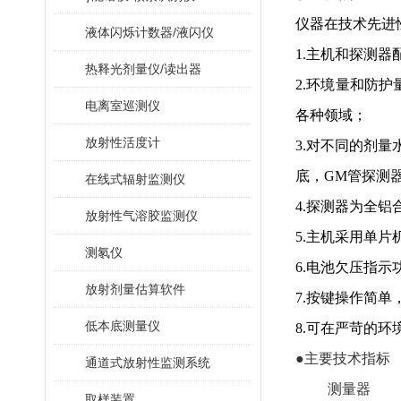
仪器在技术先进性
液体闪烁计数器/液闪仪
1.主机和探测器配置
热释光剂量仪/读出器
2.环境量和防护量
电离室巡测仪
各种领域；
放射性活度计
3.对不同的剂量水
底，GM管探
在线式辐射监测仪
4.探测器为全铝合金
放射性气溶胶监测仪
5.主机采用单片机控
测氡仪
6
.电池欠压指示功能
放射剂量估算软件
7
.按键操作简单，
低本底测量仪
8
.可在严苛的环境条件下
●主要技术指标
通道式放射性监测系统
测量器
取样装置