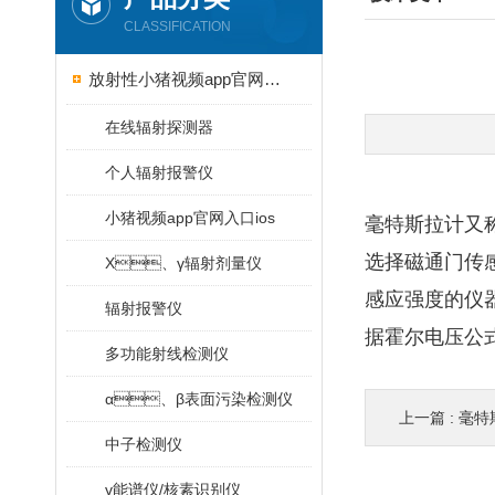
CLASSIFICATION
放射性小猪视频app官网入口ios
在线辐射探测器
个人辐射报警仪
小猪视频app官网入口ios
毫特斯拉计又称
选择磁通门传感
X、γ辐射剂量仪
感应强度的仪器
辐射报警仪
据霍尔电压公式
多功能射线检测仪
α、β表面污染检测仪
上一篇 :
毫特
中子检测仪
γ能谱仪/核素识别仪