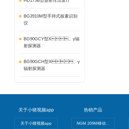
HD175B型放射性活度计
BG3910M型手持式核素识别
仪
BG90GCY型X、γ辐
射探测器
BG90GCH型X、γ
辐射探测器
关于小猪视频app
热销产品
关于小猪视频app
NGM 209M移动式惰性气体