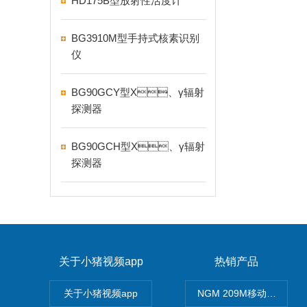
HD175B型放射性活度计
BG3910M型手持式核素识别
仪
BG90GCY型X、γ辐射
探测器
BG90GCH型X、γ辐射
探测器
关于小猪视频app
热销产品
关于小猪视频app
NGM 209M移动式惰性