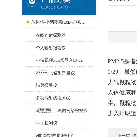
CLASSIFICATION
放射性小猪视频app官网入口ios
在线辐射探测器
个人辐射报警仪
小猪视频app官网入口ios
PM2.5是
1/20
X、γ辐射剂量仪
大气颗粒物相比
辐射报警仪
人体健康和
多功能射线检测仪
尘。颗
α、β表面污染检测仪
进入呼吸道的
中子检测仪
γ能谱仪/核素识别仪
上一篇 :