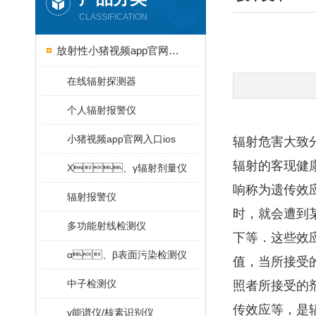
CLASSIFICATION
放射性小猪视频app官网入口ios
在线辐射探测器
个人辐射报警仪
小猪视频app官网入口ios
辐射危害大致
辐射的客现健
X、γ辐射剂量仪
响称为遗传效
辐射报警仪
时，就会遭
多功能射线检测仪
下等．这些效应
α、β表面污染检测仪
值，当所接受
中子检测仪
照者所接受的剂
传效应等
γ能谱仪/核素识别仪