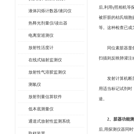
后,利用γ照相机等探
液体闪烁计数器/液闪仪
被肝脏的枯氏细胞摄取
热释光剂量仪/读出器
等。这种检查已成
电离室巡测仪
放射性活度计
同位素脏器显像不但反
扫描则反映肺灌注或
在线式辐射监测仪
放射性气溶胶监测仪
发射计算机断层仪是
测氡仪
用适当标记试剂时
放射剂量估算软件
途。
低本底测量仪
2、
脏器功能测定
通道式放射性监测系统
后,用探测仪器同时记
取样装置