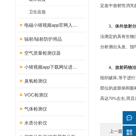
定血中放射性消失的速度
卫生应急
电磁小猪视频app官网入口ios
3、
体外放射
法测定的具有生物活性
辐射/辐射防护用品
分析测出头发、指
空气质量检测仪器
小猪视频app下载网址进入18测试仪
4、放射药物
组织破坏,等于进行了
臭氧检测仪
部位的皮肤病和眼科疾
VOC检测仪
高达70%左右,而且
气体检测仪
水质分析仪
上一篇 :
放射