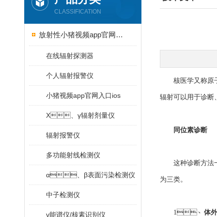
CLASSIFICATION
放射性小猪视频app官网入口ios
在线辐射探测器
个人辐射报警仪
核医学又称原子医学
小猪视频app官网入口ios
辐射可以用于诊断
X、γ辐射剂量仪
同位素诊断
辐射报警仪
多功能射线检测仪
这种诊断方法一般具有
α、β表面污染检测仪
为三类。
中子检测仪
1、
体外
γ能谱仪/核素识别仪