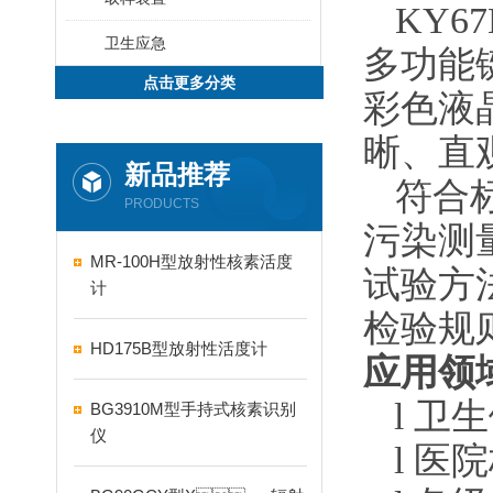
KY67
卫生应急
多功能键
点击更多分类
彩色液晶
晰
新品推荐
符合标准
PRODUCTS
污染测量
MR-100H型放射性核素活度
试验方法》
计
检验规
HD175B型放射性活度计
应用领域
l
卫生
BG3910M型手持式核素识别
仪
l
医院