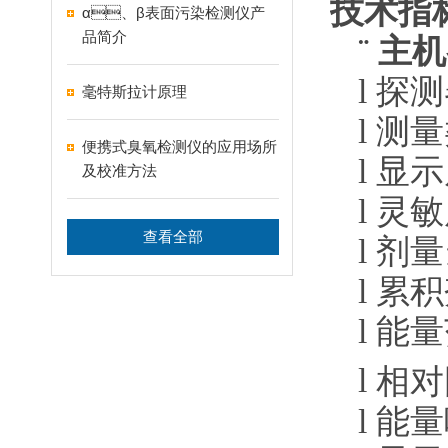
技术指标
α、β表面污染检测仪产
品简介
¨
主机参
l
探测器
毫特斯拉计原理
l
测量类
便携式臭氧检测仪的应用场所
l
显示屏
及校准方法
l
灵敏度
查看全部
l
剂量当
l
累积剂
l
能量范
l
相对
l
能量响应