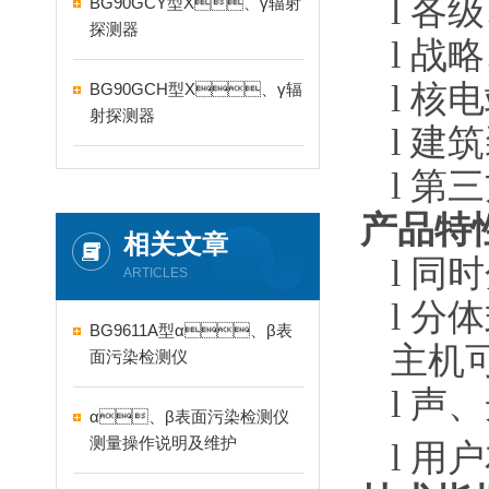
l
各级
BG90GCY型X、γ辐射
探测器
l
战略
l
核电
BG90GCH型X、γ辐
射探测器
l
建筑
l
第三方
产品特
相关文章
l
同时
ARTICLES
l
分体
BG9611A型α、β表
主机
面污染检测仪
l
声
α、β表面污染检测仪
测量操作说明及维护
l
用户