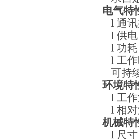
电气特性
l
通讯接
l
供电
l
功耗
l
工作
可持
环境特
l
工作温
l
相对湿
机械特
l
尺寸