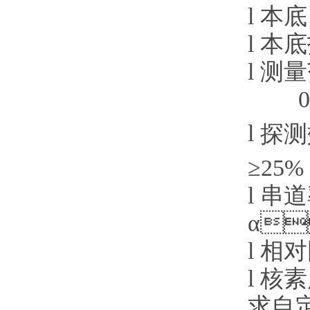
l
本底
l
本底
l
测量范
0
l
探测效
≥
2
5%
l
串道率
α

l
相对固
l
核素
求自