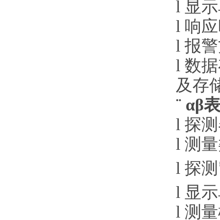
l
显示单
l
响应时间
l
报警方
l
数据
及存
¨
αβ
表
l
探测器
l
测量
l
探测窗
l
显示
l
测量