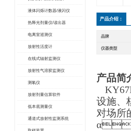
液体闪烁计数器/液闪仪
产品介绍：
热释光剂量仪/读出器
电离室巡测仪
品牌
放射性活度计
仪器类型
在线式辐射监测仪
放射性气溶胶监测仪
产品简介
测氡仪
KY67
放射剂量估算软件
设施
低本底测量仪
对场所的
通道式放射性监测系统
α

取样装置