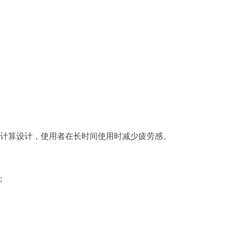
算设计，使用者在长时间使用时减少疲劳感。
；