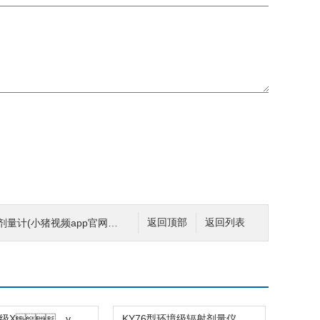
计(小猪视频app官网入口ios)
返回顶部
返回列表
KY85防护级X、γ辐射剂量仪
KY76型环境级辐射剂量仪 辐射测量仪