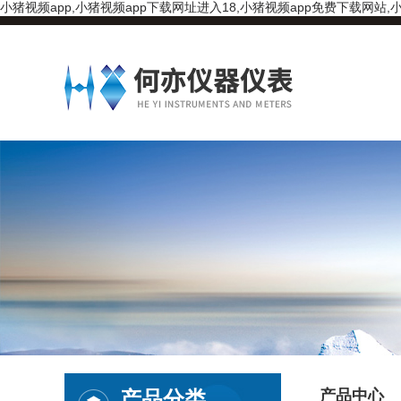
小猪视频app,小猪视频app下载网址进入18,小猪视频app免费下载网站,小
产品分类
产品中心