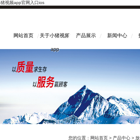
猪视频app官网入口ios
服务
网站首页
关于小猪视频
产品展示
新闻中心
app
您的位置：
网站首页
>
产品中心
>
放