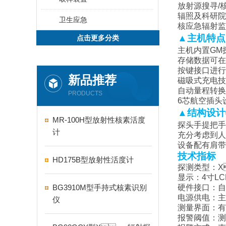
放射源搜寻
/
辐照及科研院
卫生应急
核应急辐射监
▲
主机特点
点击更多分类
主机内置
GM
存储数据可在主
按键接口进行防
新品推荐
磁吸式充电技术
自动量程转换
PRODUCTS
6
芯航空插头设计
▲
结构设计
MR-100H型放射性核素活度
探头手提把手采
计
充分考虑到人体
设备配有肩带
技术指标
HD175B型放射性活度计
探测类型：
X
显示：
4
寸
LC
BG3910M型手持式核素识别
硬件接口：自锁开
电源供电：
仪
测量界面
：
有
报警阈值：