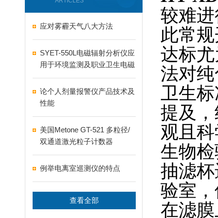
ARTICLES
较难进
应对雾霾天气八大方法
此常规
达标尤
SYET-550L电磁辐射分析仪应
用于环境监测及职业卫生电磁
法对纯
场强测量
卫生标
论个人剂量报警仪产品技术及
性能
提及
观且科
美国Metone GT-521 多粒径/
双通道激光粒子计数器
生物检
抽滤杯
例举电离室巡测仪的特点
验室
查看全部
在滤膜上