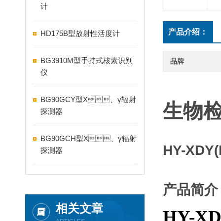
计
产品介绍：
HD175B型放射性活度计
BG3910M型手持式核素识别
品牌
仪
H
BG90GCY型X、γ辐射
生物检
探测器
BG90GCH型X、γ辐射
HY-XD
探测器
产品简介
相关文章
HY-XD