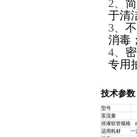
2、
简
于清洁
3、
不
消毒
4、
密
专用抽
技术参数
型号
泵流量
排液软管规格
适用耗材
一