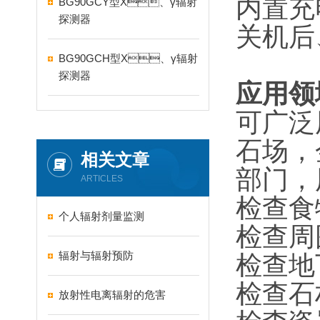
内置充
BG90GCY型X、γ辐射
探测器
关机后
BG90GCH型X、γ辐射
探测器
应用领域
可广泛用在
石场
相关文章
部门，
ARTICLES
检查食
个人辐射剂量监测
检查周
辐射与辐射预防
检查地
检查石
放射性电离辐射的危害