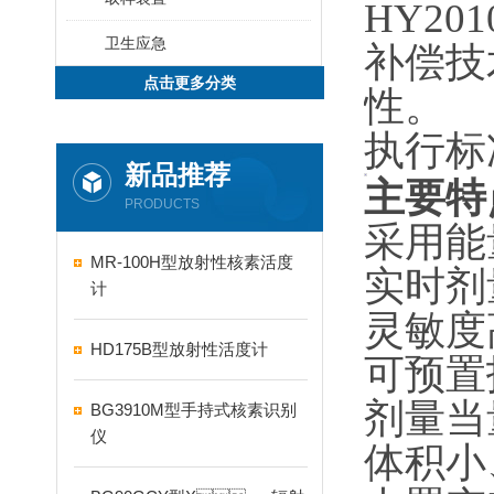
HY
2
卫生应急
补偿技
点击更多分类
性。
执行标准G
新品推荐
主要特
PRODUCTS
采用能
MR-100H型放射性核素活度
实时剂量
计
灵敏度
HD175B型放射性活度计
可预置报
剂量当
BG3910M型手持式核素识别
仪
体积小