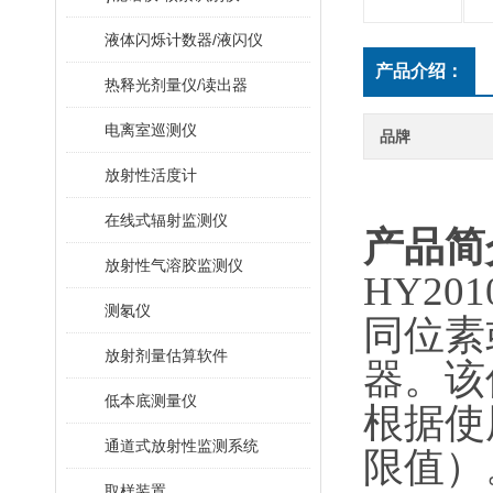
液体闪烁计数器/液闪仪
产品介绍：
热释光剂量仪/读出器
电离室巡测仪
品牌
放射性活度计
在线式辐射监测仪
产品简
放射性气溶胶监测仪
HY
20
测氡仪
同位素
放射剂量估算软件
器
低本底测量仪
根据使
通道式放射性监测系统
限值）
取样装置