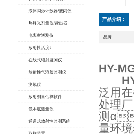
液体闪烁计数器/液闪仪
产品介绍：
热释光剂量仪/读出器
电离室巡测仪
品牌
放射性活度计
在线式辐射监测仪
HY-M
放射性气溶胶监测仪
HY-
测氡仪
泛用在餐厅
放射剂量估算软件
处理厂
低本底测量仪
测
α

通道式放射性监测系统
量环境
取样装置