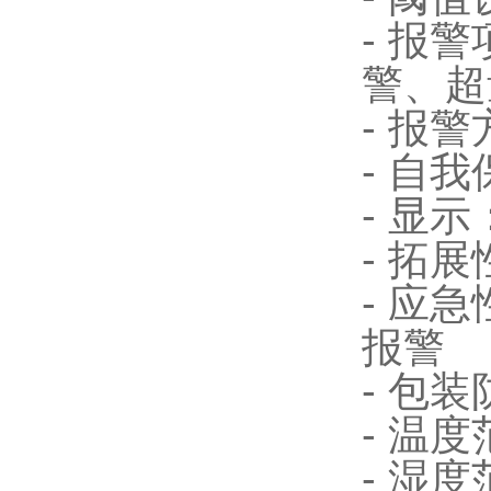
-
报警项
警
-
报警
-
自我保
-
显示
-
拓展性
-
应急性
报警
-
包装防
-
温度范围
-
湿度范