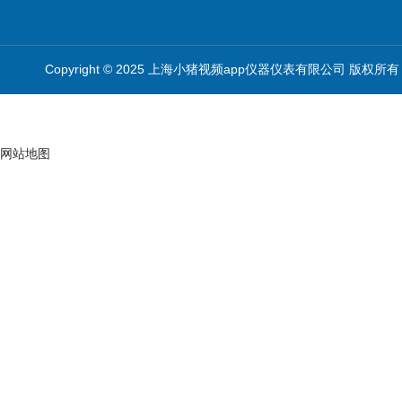
Copyright © 2025 上海小猪视频app仪器仪表有限公司 版权所有
网站地图