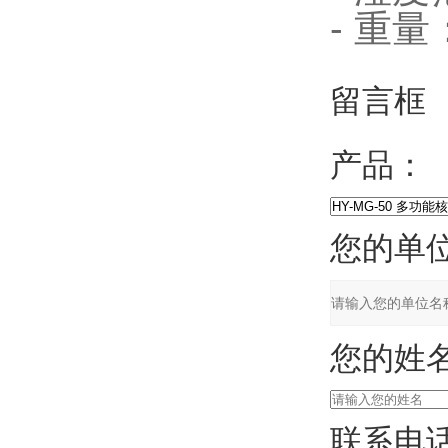
-
重量
留言框
产品：
您的单位
您的姓名
联系电话