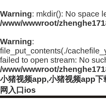
Warning
: mkdir(): No space l
/www/wwwroot/zhenghe171
Warning
:
file_put_contents(./cachefi
failed to open stream: No such 
/www/wwwroot/zhenghe171
小猪视频app,小猪视频app
网入口ios