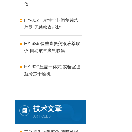
仪
HY-J02一次性全封闭集菌培
养器 无菌检查耗材
HY-6S6 位垂直振荡液液萃取
仪 自动放气废气收集
HY-80C压盖一体式 实验室挂
瓶冷冻干燥机
技术文章
ARTICLES
三联微生物限度仪 薄膜过滤